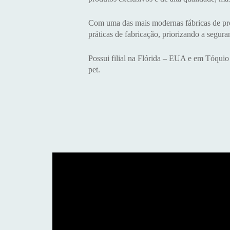
Com uma das mais modernas fábricas de prod
práticas de fabricação, priorizando a segur
Possui filial na Flórida – EUA e em Tóquio
pet.