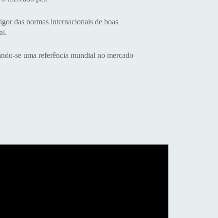
igor das normas internacionais de boas
al.
rnando-se uma referência mundial no mercado