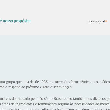
 é nosso propósito
Institucional
 um grupo que atua desde 1986 nos mercados farmacêutico e cosmétic
omo o respeito ao próximo e zero discriminação.
marcas do mercado pet, não só no Brasil como também nos diversos paí
 áreas de ingredientes e formulações seguras às necessidades do merca
as também trazer novos conceitos que beneficiem e ajudem a modernizar